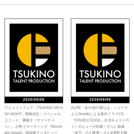
2026/08/08
2026/08/08
アニメイトフェア「TSUKINO SPLA
ALIVE「あの頃の僕らは」シリーズ
SH NIGHT」開催決定！スペシャル
よりGrowthによる新作ドラマCD
ユニット「夏騎士（サマーナイ
『DOUBLE EDGE』出演キャストの
ト）」が歌うテーマソング『Moonli
インタビューが到着！さらに新曲
ght Splash』収録後インタビュー
「諸刃」の土岐隼一さん&濱野大輝