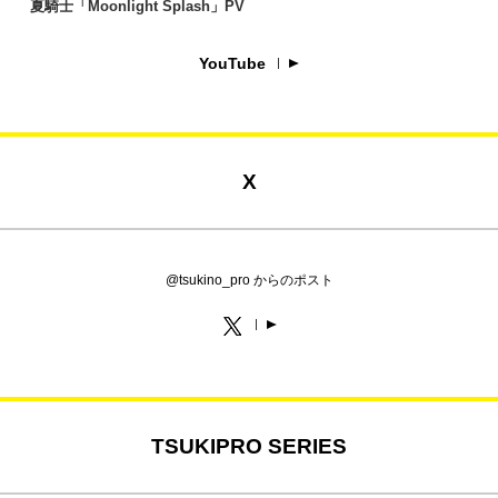
夏騎士「Moonlight Splash」PV
YouTube
X
@tsukino_pro からのポスト
TSUKIPRO SERIES